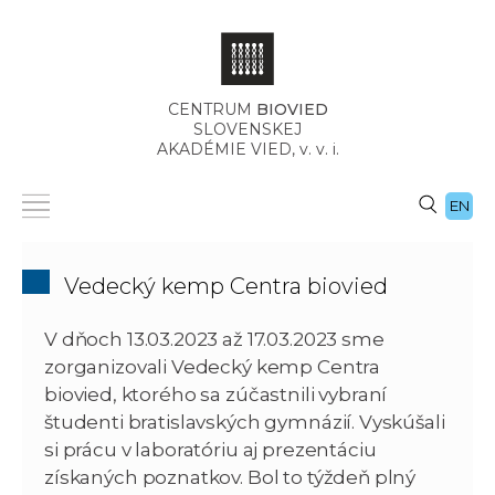
CENTRUM
BIOVIED
SLOVENSKEJ
AKADÉMIE VIED,
v. v. i.
EN
Vedecký kemp Centra biovied
V dňoch 13.03.2023 až 17.03.2023 sme
zorganizovali Vedecký kemp Centra
biovied, ktorého sa zúčastnili vybraní
študenti bratislavských gymnázií. Vyskúšali
si prácu v laboratóriu aj prezentáciu
získaných poznatkov. Bol to týždeň plný