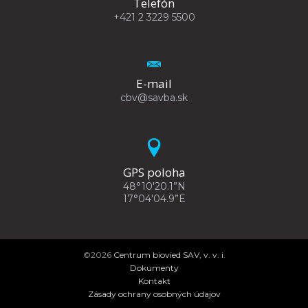
Telefón
+421 2 3229 5500
E-mail
cbv@savba.sk
GPS poloha
48°10'20.1”N
17°04'04.9”E
©2026
Centrum biovied SAV, v. v. i.
Dokumenty
Kontakt
Zásady ochrany osobných údajov