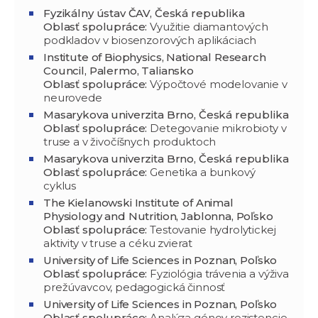
Fyzikálny ústav ČAV,
Česká republika
Oblasť spolupráce:
Využitie diamantových
podkladov v biosenzorových aplikáciach
Institute of Biophysics, National Research
Council, Palermo, Taliansko
Oblasť spolupráce:
Výpočtové modelovanie v
neurovede
Masarykova univerzita Brno,
Česká republika
Oblasť spolupráce:
Detegovanie mikrobioty v
truse a v živočíšnych produktoch
Masarykova univerzita Brno,
Česká republika
Oblasť spolupráce:
Genetika a bunkový
cyklus
The Kielanowski Institute of Animal
Physiology and Nutrition, Jablonna, Poľsko
Oblasť spolupráce:
Testovanie hydrolytickej
aktivity v truse a céku zvierat
University of Life Sciences in Poznan, Poľsko
Oblasť spolupráce:
Fyziológia trávenia a výživa
prežúvavcov, pedagogická činnosť
University of Life Sciences in Poznan, Poľsko
Oblasť spolupráce:
Analýza génov rezistencie