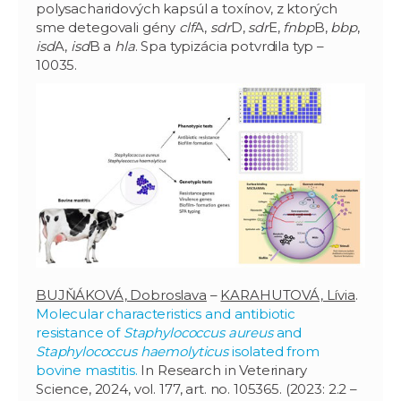
polysacharidových kapsúl a toxínov, z ktorých
sme detegovali gény
clf
A,
sdr
D,
sdr
E,
fnbp
B,
bbp
,
isd
A,
isd
B a
hla
. Spa typizácia potvrdila typ –
10035.
BUJŇÁKOVÁ, Dobroslava
–
KARAHUTOVÁ, Lívia
.
Molecular characteristics and antibiotic
resistance of
Staphylococcus aureus
and
Staphylococcus haemolyticus
isolated from
bovine mastitis.
In Research in Veterinary
Science, 2024, vol. 177, art. no. 105365. (2023: 2.2 –