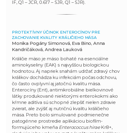
IF, Q1 – JCR, 0.617 – SJR, Q1 – SJR).
PROTEKTÍVNY ÚČINOK ENTEROCÍNOV PRE
ZACHOVANIE KVALITY KRÁLIČIEHO MÄSA
Monika Pogány Simonová, Eva Bino, Anna
Kandričáková, Andrea Lauková
Králičie mäso je mäso bohaté na esenciálne
aminokyseliny (EAK) s najvyššou biologickou
hodnotou. Aj napriek snahám udržať zdravý chov
králikov dochádza ku infekciám počas odchovu,
čo často ovplyvní aj jatočnú kvalitu mäsa.
Enterocíny (Ent), antimikrobiálne bielkovinové
látky produkované niektorými enterokokmi ako
kŕmne aditíva sú schopné zlepšiť nielen zdravie
zvierat, ale zvýšiť aj nutričnú kvalitu králičieho
mäsa. Preto bolo simulované podmienečne
patogénne prostredie aplikáciou biofilm-
formujúceho kmeňa
Enterococcus hirae
Kr8+,