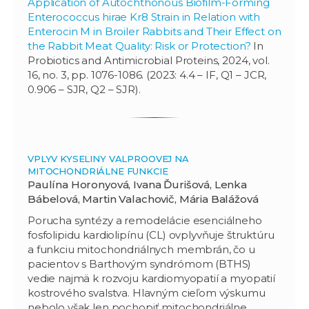
Application of Autochthonous Biofilm-Forming
Enterococcus hirae Kr8 Strain in Relation with
Enterocin M in Broiler Rabbits and Their Effect on
the Rabbit Meat Quality: Risk or Protection?
In
Probiotics and Antimicrobial Proteins, 2024, vol.
16, no. 3, pp. 1076-1086. (2023: 4.4 – IF, Q1 – JCR,
0.906 – SJR, Q2 – SJR).
VPLYV KYSELINY VALPROOVEJ NA
MITOCHONDRIÁLNE FUNKCIE
Paulína Horonyová, Ivana Ďurišová, Lenka
Bábelová, Martin Valachovič, Mária Balážová
Porucha syntézy a remodelácie esenciálneho
fosfolipidu kardiolipínu (CL) ovplyvňuje štruktúru
a funkciu mitochondriálnych membrán, čo u
pacientov s Barthovým syndrómom (BTHS)
vedie najmä k rozvoju kardiomyopatií a myopatií
kostrového svalstva. Hlavným cieľom výskumu
nebolo však len pochopiť mitochondriálne