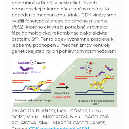
rekombinázy Rad51 v neskorších fázach
homologickej rekombinácie počas meiózy. Na
potvrdenie mechanizmu účinku CDK kinázy sme
využili fenotypový prejav delečného mutanta
dbl2Δ
, ktorého aktivita je potrebná v rovnakej
fáze homologickej rekombinácie ako aktivita
proteínu Sfr1. Tento objav významne prispieva k
lepšiemu pochopeniu mechanizmov kontroly
genetickej stability pri pohlavnom rozmnožovaní.
PALACIOS-BLANCO, Inés – GÓMEZ, Lucía –
BORT, María – MAYEROVÁ, Nina –
BÁGEĽOVÁ
POLÁKOVÁ, Silvia
– MARTÍN-CASTELLANOS,
Cristina.
CDK phosphorylation of Sfr1