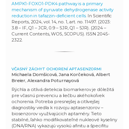
AMPK1-FOXO1-PDK4 pathway is a primary
mechanism of pyruvate dehydrogenase activity
reduction in tafazzin-deficient cells.
In Scientific
Reports, 2024, vol. 14, no. 1, art. no. 11497. (2023:
3.8 – IF, Q1 – JCR, 0.9 – SJR, Q1 – SJR). (2024 –
Current Contents, WOS, SCOPUS). ISSN 2045-
2322.
VČASNÝ ZÁCHYT OCHORENÍ APTASENZORMI
Michaela Domšicová, Jana Korčeková, Albert
Breier, Alexandra Poturnayová
Rýchla a citlivá detekcia biomarkerov je dôležitá
pre včasnú prevenciu a liečbu akéhokoľvek
ochorenia. Potreba presnejšej a citlivejšej
diagnostiky viedla k rozvoju aptasenzorov –
biosenzorov využívajúcich aptaméry. Tieto
stabilné, ľahko modifikovateľné nukleové kyseliny
(DNA/RNA) vykazujú vysokú afinitu a špecifitu