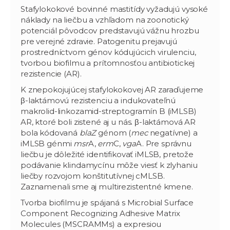
Stafylokokové bovinné mastitídy vyžadujú vysoké
náklady na liečbu a vzhľadom na zoonotický
potenciál pôvodcov predstavujú vážnu hrozbu
pre verejné zdravie. Patogenitu prejavujú
prostredníctvom génov kódujúcich virulenciu,
tvorbou biofilmu a prítomnosťou antibiotickej
rezistencie (AR).
K znepokojujúcej stafylokokovej AR zaraďujeme
β-laktámovú rezistenciu a indukovateľnú
makrolid-linkozamid-streptogramín B (iMLSB)
AR, ktoré boli zistené aj u nás. β-laktámová AR
bola kódovaná
blaZ
génom (
mec
negatívne) a
iMLSB génmi
msr
A,
erm
C,
vga
A. Pre správnu
liečbu je dôležité identifikovať iMLSB, pretože
podávanie klindamycínu môže viesť k zlyhaniu
liečby rozvojom konštitutívnej cMLSB.
Zaznamenali sme aj multirezistentné kmene.
Tvorba biofilmu je spájaná s Microbial Surface
Component Recognizing Adhesive Matrix
Molecules (MSCRAMMs) a expresiou