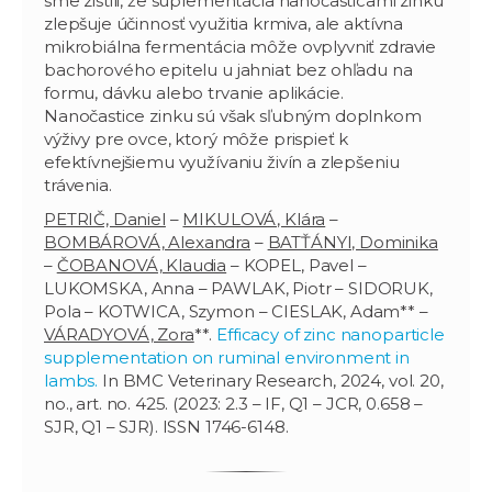
sme zistili, že suplementácia nanočasticami zinku
zlepšuje účinnosť využitia krmiva, ale aktívna
mikrobiálna fermentácia môže ovplyvniť zdravie
bachorového epitelu u jahniat bez ohľadu na
formu, dávku alebo trvanie aplikácie.
Nanočastice zinku sú však sľubným doplnkom
výživy pre ovce, ktorý môže prispieť k
efektívnejšiemu využívaniu živín a zlepšeniu
trávenia.
PETRIČ, Daniel
–
MIKULOVÁ, Klára
–
BOMBÁROVÁ, Alexandra
–
BATŤÁNYI, Dominika
–
ČOBANOVÁ, Klaudia
– KOPEL, Pavel –
LUKOMSKA, Anna – PAWLAK, Piotr – SIDORUK,
Pola – KOTWICA, Szymon – CIESLAK, Adam** –
VÁRADYOVÁ, Zora
**.
Efficacy of zinc nanoparticle
supplementation on ruminal environment in
lambs.
In BMC Veterinary Research, 2024, vol. 20,
no., art. no. 425. (2023: 2.3 – IF, Q1 – JCR, 0.658 –
SJR, Q1 – SJR). ISSN 1746-6148.