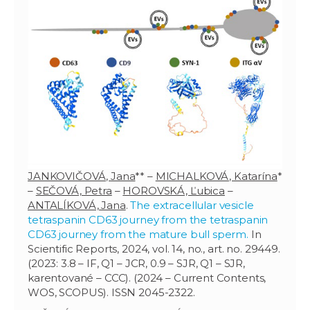
JANKOVIČOVÁ, Jana
** –
MICHALKOVÁ, Katarína
*
–
SEČOVÁ, Petra
–
HOROVSKÁ, Ľubica
–
ANTALÍKOVÁ, Jana
.
The extracellular vesicle
tetraspanin CD63 journey from the tetraspanin
CD63 journey from the mature bull sperm.
In
Scientific Reports, 2024, vol. 14, no., art. no. 29449.
(2023: 3.8 – IF, Q1 – JCR, 0.9 – SJR, Q1 – SJR,
karentované – CCC). (2024 – Current Contents,
WOS, SCOPUS). ISSN 2045-2322.