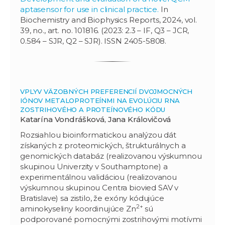
aptasensor for use in clinical practice.
In
Biochemistry and Biophysics Reports, 2024, vol.
39, no., art. no. 101816. (2023: 2.3 – IF, Q3 – JCR,
0.584 – SJR, Q2 – SJR). ISSN 2405-5808.
VPLYV VÄZOBNÝCH PREFERENCIÍ DVOJMOCNÝCH
IÓNOV METALOPROTEÍNMI NA EVOLÚCIU RNA
ZOSTRIHOVÉHO A PROTEÍNOVÉHO KÓDU
Katarína Vondrášková, Jana Královičová
Rozsiahlou bioinformatickou analýzou dát
získaných z proteomických, štrukturálnych a
genomických databáz (realizovanou výskumnou
skupinou Univerzity v Southamptone) a
experimentálnou validáciou (realizovanou
výskumnou skupinou Centra biovied SAV v
Bratislave) sa zistilo, že exóny kódujúce
2+
aminokyseliny koordinujúce Zn
sú
podporované pomocnými zostrihovými motívmi