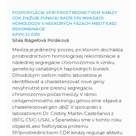
FOSFORYLÁCIA SFR1 PROSTREDNÍCTVOM KINÁZY
CDK ZNIŽUJE FUNKCIU RAD51 PRI INVADÁCII
HOMOLÓGOV V NESKORÝCH FÁZACH MEIOTICKEJ
REKOMBINÁCIE
APVV-21-0210
Silvia Bágeľová Poláková
Meióza je jedinečný proces, pri ktorom dochádza
prostredníctvom homologickej rekombinácie a
následnej segregácie chromozómov k vzniku
geneticky variabilných haploidných buniek.
Dlhodobým cieľom nášho laboratória je
identifikovať a charakterizovať nové gény
nevyhnutné pre presnú segregáciu
chromozómov počas meiózy. V rámci
celogenómového skríningu génov sme objavili a
charakterizovali gén
dbl2
. V spolupráci s
laboratóriom Dr. Cristiny Martin-Castellanos z
IBFG, CSIC-USAL v Španielsku sme v tomto roku
objasnili, ako fosforylácia proteínu
Sfr1prostredníctvom CDK kinázy reguluje aktivitu