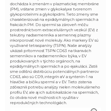
dochádza k zmenám v plazmatickej membráne
(PM), vrátane zmien v glykokalyxe tvorenom
glykoproteínmi a glykolipidmi. Tieto zmeny sme
charakterizovali na epididymálnych spermiách a
frakciách PM. Do spermií sa zároveň môžu
prostredníctvom extracelulárnych vezikúl (EV) z
tekutiny nadsemenníka a semennej plazmy
inkorporovať nové molekuly. Ako markery EV sú
využívané tetraspaníny (TSPN). Naše analýzy
ukázali prítomnosť TSPN CD63 na tkanivách
semenníkov a nadsemenníkov býka, v EV
produkovaných v týchto orgánoch, na
epididymálnych spermiách a po ejakulácii. Zistili
sme odlišnú distribúciu potenciálnych partnerov
CD63, ako sú CD9, integrín αV a syntenín-1 na
hlavičke a bičíku spermií a v EV. Tieto zistenia
zdôraznili potrebu analýzy nielen molekulárneho
profilu EV, ale aj ich sublokalizácie na spermiách,
čo otvára nové možnosti ich využitia v
reprodukčných technológiách.