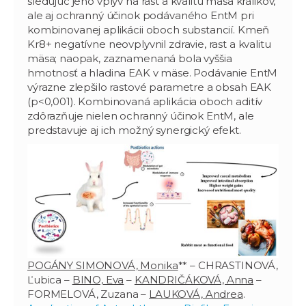
sledujúc jeho vplyv na rast a kvalitu mäsa králikov,
ale aj ochranný účinok podávaného EntM pri
kombinovanej aplikácii oboch substancií. Kmeň
Kr8+ negatívne neovplyvnil zdravie, rast a kvalitu
mäsa; naopak, zaznamenaná bola vyššia
hmotnosť a hladina EAK v mäse. Podávanie EntM
výrazne zlepšilo rastové parametre a obsah EAK
(p<0,001). Kombinovaná aplikácia oboch aditív
zdôrazňuje nielen ochranný účinok EntM, ale
predstavuje aj ich možný synergický efekt.
POGÁNY SIMONOVÁ, Monika
** – CHRASTINOVÁ,
Ľubica –
BINO, Eva
–
KANDRIČÁKOVÁ, Anna
–
FORMELOVÁ, Zuzana –
LAUKOVÁ, Andrea
.