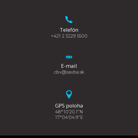
Telefón
+421 2 3229 5500
E-mail
cbv@savba.sk
GPS poloha
48°10'20.1”N
17°04'04.9”E