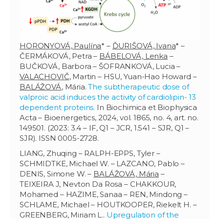
HORONYOVÁ, Paulína
* –
ĎURIŠOVÁ, Ivana
* –
ČERMÁKOVÁ, Petra –
BÁBELOVÁ, Lenka
–
BUČKOVÁ, Barbora – ŠOFRANKOVÁ, Lucia –
VALACHOVIČ
, Martin – HSU, Yuan-Hao Howard –
BALÁŽOVÁ
, Mária.
The subtherapeutic dose of
valproic acid induces the activity of cardiolipin- 13
dependent proteins.
In Biochimica et Biophysica
Acta – Bioenergetics, 2024, vol. 1865, no. 4, art. no.
149501. (2023: 3.4 – IF, Q1 – JCR, 1.541 – SJR, Q1 –
SJR). ISSN 0005-2728.
LIANG, Zhuqing – RALPH-EPPS, Tyler –
SCHMIDTKE, Michael W. – LAZCANO, Pablo –
DENIS, Simone W. –
BALÁŽOVÁ, Mária
–
TEIXEIRA J, Nevton Da Rosa – CHAKKOUR,
Mohamed – HAZIME, Sanaa – REN, Mindong –
SCHLAME, Michael – HOUTKOOPER, Riekelt H. –
GREENBERG, Miriam L..
Upregulation of the