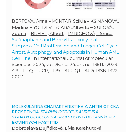
BERTOVÁ, Anna
–
KONTÁR, Szilvia
–
KŠIŇANOVÁ,
Martina
–
YOLDI VERGARA, Alberto
–
SULOVÁ,
Zdena
–
BREIER, Albert
–
IMRICHOVÁ, Denisa
.
Sulforaphane and Benzyl Isothiocyanate
Suppress Cell Proliferation and Trigger Cell Cycle
Arrest, Autophagy, and Apoptosis in Human AML
Cell Line.
In International Journal of Molecular
Sciences, 2024, vol. 25, no. 24, art. no. 13511. (2023:
4.9 – IF, Q1 – JCR, 1.179 – SJR, Q1 – SJR). ISSN 1422-
0067.
MOLEKULÁRNA CHARAKTERISTIKA A ANTIBIOTICKÁ
REZISTENCIA
STAPHYLOCOCCUS AUREUS
A
STAPHYLOCOCCUS HAEMOLYTICUS
IZOLOVANÝCH Z
BOVÍNNYCH MASTITÍD
Dobroslava Bujňáková, Lívia Karahutová