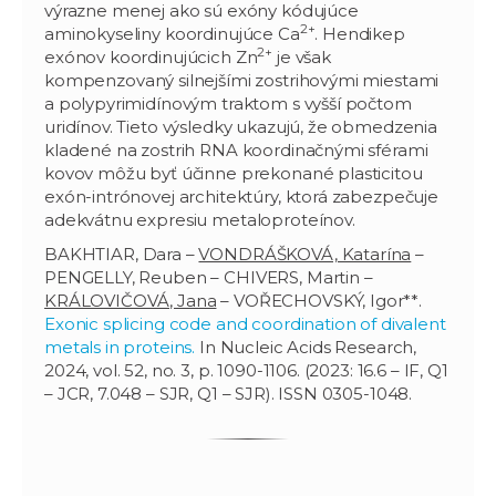
výrazne menej ako sú exóny kódujúce
2+
aminokyseliny koordinujúce Ca
. Hendikep
2+
exónov koordinujúcich Zn
je však
kompenzovaný silnejšími zostrihovými miestami
a polypyrimidínovým traktom s vyšší počtom
uridínov. Tieto výsledky ukazujú, že obmedzenia
kladené na zostrih RNA koordinačnými sférami
kovov môžu byť účinne prekonané plasticitou
exón-intrónovej architektúry, ktorá zabezpečuje
adekvátnu expresiu metaloproteínov.
BAKHTIAR, Dara –
VONDRÁŠKOVÁ, Katarína
–
PENGELLY, Reuben – CHIVERS, Martin –
KRÁLOVIČOVÁ, Jana
– VOŘECHOVSKÝ, Igor**.
Exonic splicing code and coordination of divalent
metals in proteins.
In Nucleic Acids Research,
2024, vol. 52, no. 3, p. 1090-1106. (2023: 16.6 – IF, Q1
– JCR, 7.048 – SJR, Q1 – SJR). ISSN 0305-1048.