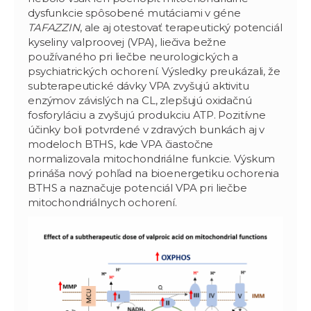
dysfunkcie spôsobené mutáciami v géne
TAFAZZIN
, ale aj otestovať terapeutický potenciál
kyseliny valproovej (VPA), liečiva bežne
používaného pri liečbe neurologických a
psychiatrických ochorení. Výsledky preukázali, že
subterapeutické dávky VPA zvyšujú aktivitu
enzýmov závislých na CL, zlepšujú oxidačnú
fosforyláciu a zvyšujú produkciu ATP. Pozitívne
účinky boli potvrdené v zdravých bunkách aj v
modeloch BTHS, kde VPA čiastočne
normalizovala mitochondriálne funkcie. Výskum
prináša nový pohľad na bioenergetiku ochorenia
BTHS a naznačuje potenciál VPA pri liečbe
mitochondriálnych ochorení.