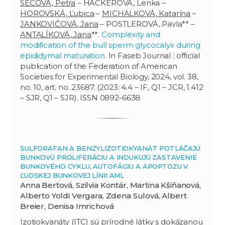
SEČOVÁ, Petra
– HACKEROVÁ, Lenka –
HOROVSKÁ, Ľubica
–
MICHALKOVÁ, Katarína
–
JANKOVIČOVÁ, Jana
– POSTLEROVÁ, Pavla** –
ANTALÍKOVÁ, Jana
**.
Complexity and
modification of the bull sperm glycocalyx during
epididymal maturation.
In Faseb Journal : official
publication of the Federation of American
Societies for Experimental Biology, 2024, vol. 38,
no. 10, art. no. 23687. (2023: 4.4 – IF, Q1 – JCR, 1.412
– SJR, Q1 – SJR). ISSN 0892-6638.
SULFORAFAN A BENZYLIZOTIOKYANÁT POTLÁČAJÚ
BUNKOVÚ PROLIFERÁCIU A INDUKUJÚ ZASTAVENIE
BUNKOVÉHO CYKLU, AUTOFÁGIU A APOPTÓZU V
ĽUDSKEJ BUNKOVEJ LÍNII AML
Anna Bertová, Szilvia Kontár, Martina Kšiňanová,
Alberto Yoldi Vergara, Zdena Sulová, Albert
Breier, Denisa Imrichová
Izotiokyanáty (ITC) sú prírodné látky s dokázanou