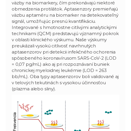
väzby na biomarkery, čím prekonávajú niektoré
obmedzenia protilátok. Aptasenzory premieňajú
väzbu aptaméru na biomarker na detekovateľný
signál, umožňujúc presnú kvantifikáciu.
Integrované s hmotnostne citlivými analytickými
technikami (QCM) predstavujú významný pokrok
v oblasti klinického výskumu. Naše výskumy
preukázali vysokú citlivosť navrhnutých
aptasenzorov pri detekcii infekčného ochorenia
spôsobeného koronavírusom SARS-CoV-2 (LOD
= 0,07 pg/mL) ako aj pri rozpoznávaní buniek
chronickej myeloidnej leukémie (LOD = 263
bb/mL). Oba typy aptasenzorov boli validované aj
v telových tekutinách s vysokou účinnosťou
(plazma alebo sliny).