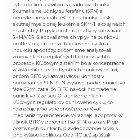
cytotoxickou aktivitou na nádorové bunky.
Skúmali sme účinky sulforafanu (SFN) a
benzylizotiokyanátu (BITC) na bunky ľudskej
akútnej myeloidnej leukémie SKM-1, ako aj na ich
rezistentný, P-glykoproteín pozitívny subvariant
SKM/VCR. Sledovali sme ich vplyv na bunkovú
proliferáciu, progresiu bunkového cyklu a
indukciu apoptózy, pričom sme analyzovali
zmeny hladín regulačných faktorov týchto
procesov. Kľúčovým zistením bola koncentračne
závislá inhibícia viability oboch bunkových línií,
pričom BITC vykazoval väčšiu účinnosť v
porovnaní so SFN. SFN zvyšoval podiel buniek vo
fáze G2/M, zatiaľ čo BITC navodil hromadenie
buniek vo fáze sub-G1 a zníženie hladín
kľúčových regulátorov bunkového cyklu, čo
naznačuje jeho schopnosť prekonávať
mechanizmy rezistencie. Výraznejší apoptotický
účinok BITC v porovnaní so SFN, a to aj v P-gp
pozitívnych bunkách, pravdepodobne súvisí s
jeho vyššou lipofilitou. Oba ITC tiež spúšťali