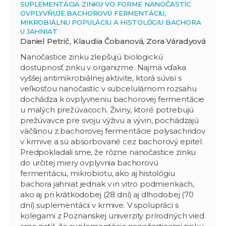
SUPLEMENTÁCIA ZINKU VO FORME NANOČASTÍC
OVPLYVŇUJE BACHOROVÚ FERMENTÁCIU,
MIKROBIÁLNU POPULÁCIU A HISTOLÓGIU BACHORA
U JAHNIAT
Daniel Petrič, Klaudia Čobanová, Zora Váradyová
Nanočastice zinku zlepšujú biologickú
dostupnosť zinku v organizme. Najmä vďaka
vyššej antimikrobiálnej aktivite, ktorá súvisí s
veľkosťou nanočastíc v subcelulárnom rozsahu
dochádza k ovplyvneniu bachorovej fermentácie
u malých prežúvacoch. Živiny, ktoré potrebujú
prežúvavce pre svoju výživu a vývin, pochádzajú
väčšinou z bachorovej fermentácie polysachridov
v krmive a sú absorbované cez bachorový epitel.
Predpokladali sme, že rôzne nanočastice zinku
do určitej miery ovplyvnia bachorovú
fermentáciu, mikrobiotu, ako aj histológiu
bachora jahniat jednak v in vitro podmienkach,
ako aj pri krátkodobej (28 dní) aj dlhodobej (70
dní) suplementácii v krmive. V spolupráci s
kolegami z Poznanskej univerzity prírodných vied