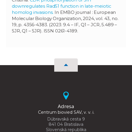
downregulates Rad51 function in late-meiotic
homolog invasions.
In EMBO journal : European
Molecular Biology Organization, 2024, vol. 43, no.
19, p. 4356-4383. (2023: 9.4 – IF, Q1 – JCR, 5.489 –
SJR, Q1 – SJR). ISSN 0261-4189.
Adresa
Centrum biovied SAV, v. v. i.
Dúbravská cesta 9
841 04 Bratislava
Slovenská republika