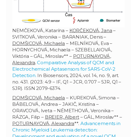
NEMČEKOVÁ, Katarína –
KORČEKOVÁ, Jana
–
SVITKOVÁ, Veronika – BARANIAK, Denis –
DOMŠICOVÁ, Michaela
– MELNÍKOVÁ, Eva –
HORNYCHOVÁ, Michaela – SZEBELLAIOVÁ,
Viktória – GÁL, Miroslav** –
POTURNAYOVÁ,
Alexandra
.
Comparative Analysis of QCM and
Electrochemical Aptasensors for SARS-CoV-2
Detection.
In Biosensors, 2024, vol. 14, no. 9, art.
no. 431. (2023: 4.9 – IF, Q1 – JCR, 0.707 – SJR, Q1 –
SJR). ISSN 2079-6374.
DOMŠICOVÁ, Michaela
– KUREKOVÁ, Simona –
BÁBELOVÁ, Andrea – JAKIČ, Kristína –
ORAVCOVÁ, Iveta – NÉMETHOVÁ, Veronika –
RÁZGA, Filip –
BREIER, Albert
– GÁL, Miroslav** –
POTURNAYOVÁ, Alexandra
**.
Advancements in
Chronic Myeloid Leukemia detection:
Development and evaluation of a novel QCM