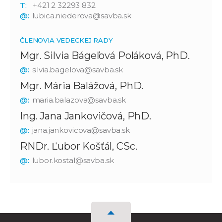
T:
+421 2 32293 832
@:
lubica.niederova@savba.sk
ČLENOVIA VEDECKEJ RADY
Mgr. Silvia Bágeľová Poláková, PhD.
@:
silvia.bagelova@savba.sk
Mgr. Mária Balážová, PhD.
@:
maria.balazova@savba.sk
Ing. Jana Jankovičová, PhD.
@:
jana.jankovicova@savba.sk
RNDr. Ľubor Košťál, CSc.
@:
lubor.kostal@savba.sk