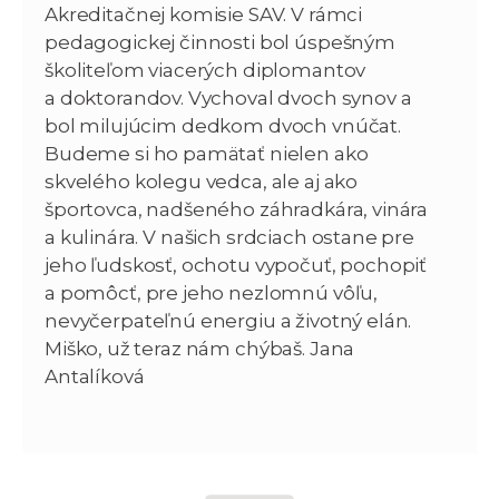
Akreditačnej komisie SAV. V rámci
pedagogickej činnosti bol úspešným
školiteľom viacerých diplomantov
a doktorandov. Vychoval dvoch synov a
bol milujúcim dedkom dvoch vnúčat.
Budeme si ho pamätať nielen ako
skvelého kolegu vedca, ale aj ako
športovca, nadšeného záhradkára, vinára
a kulinára. V našich srdciach ostane pre
jeho ľudskosť, ochotu vypočuť, pochopiť
a pomôcť, pre jeho nezlomnú vôľu,
nevyčerpateľnú energiu a životný elán.
Miško, už teraz nám chýbaš. Jana
Antalíková