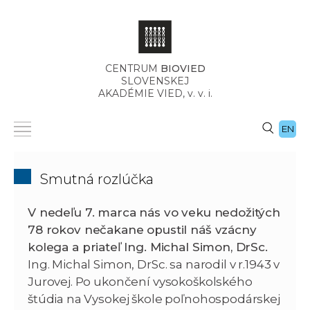
CENTRUM
BIOVIED
SLOVENSKEJ
AKADÉMIE VIED,
v. v. i.
EN
Smutná rozlúčka
V nedeľu 7. marca nás vo veku nedožitých
78 rokov nečakane opustil náš vzácny
kolega a priateľ Ing. Michal Simon, DrSc.
Ing. Michal Simon, DrSc. sa narodil v r.1943 v
Jurovej. Po ukončení vysokoškolského
štúdia na Vysokej škole poľnohospodárskej