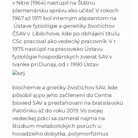
v Nitre (1964) nastúpil na Štátnu
plemenársku správu ako učiteľ. V rokoch
1967 až 1971 bol interným ašpirantom na
Ústave fyziológie a genetiky živočíchov
ČSAV v Liběchove, kde po obhájení titulu
CSc. pracoval ako vedecký pracovník. V r.
1975 nastúpil na pracovisko Ústavu
fyziológie hospodárskych zvierat SAV v
Ivanke pri Dunaji, od r.
1990 Ústav
biochémie a gnetiky živočíchov SAV, kde
pôsobil aj po jeho začlenení do Centra
biovied SAV a presťahovaní na bratislavskú
Patrónku až do roku 2019. Vo svojej
vedeckej práci sa zameral najmä na
štúdium metabolických porúch u
hovädzieho dobytka, polymorfizmus