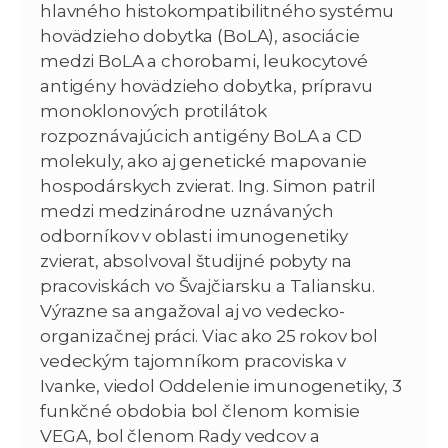
hlavného histokompatibilitného systému
hovädzieho dobytka (BoLA), asociácie
medzi BoLA a chorobami, leukocytové
antigény hovädzieho dobytka, prípravu
monoklonových protilátok
rozpoznávajúcich antigény BoLA a CD
molekuly, ako aj genetické mapovanie
hospodárskych zvierat. Ing. Simon patril
medzi medzinárodne uznávaných
odborníkov v oblasti imunogenetiky
zvierat, absolvoval študijné pobyty na
pracoviskách vo Švajčiarsku a Taliansku.
Výrazne sa angažoval aj vo vedecko-
organizačnej práci. Viac ako 25 rokov bol
vedeckým tajomníkom pracoviska v
Ivanke, viedol Oddelenie imunogenetiky, 3
funkčné obdobia bol členom komisie
VEGA, bol členom Rady vedcov a