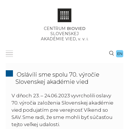
CENTRUM
BIOVIED
SLOVENSKEJ
AKADÉMIE VIED,
v. v. i.
EN
Oslávili sme spolu 70. výročie
Slovenskej akadémie vied
V dňoch 23. – 24.06.2023 vyvrcholili oslavy
70. výročia založenia Slovenskej akadémie
vied podujatím pre verejnosť Víkend so
SAV. Sme radi, že sme mohli byť súčasťou
tejto veľkej udalosti.