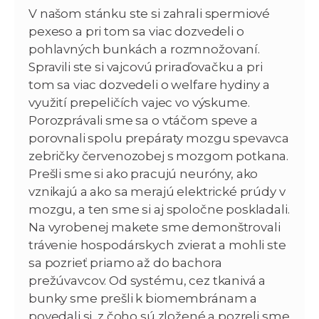
V našom stánku ste si zahrali spermiové
pexeso a pri tom sa viac dozvedeli o
pohlavných bunkách a rozmnožovaní.
Spravili ste si vajcovú priraďovačku a pri
tom sa viac dozvedeli o welfare hydiny a
využití prepeličích vajec vo výskume.
Porozprávali sme sa o vtáčom speve a
porovnali spolu prepáraty mozgu spevavca
zebričky červenozobej s mozgom potkana.
Prešli sme si ako pracujú neuróny, ako
vznikajú a ako sa merajú elektrické prúdy v
mozgu, a ten sme si aj spoločne poskladali.
Na vyrobenej makete sme demonštrovali
trávenie hospodárskych zvierat a mohli ste
sa pozrieť priamo až do bachora
prežúvavcov. Od systému, cez tkanivá a
bunky sme prešli k biomembránam a
povedali si, z čoho sú zložené a pozreli sme