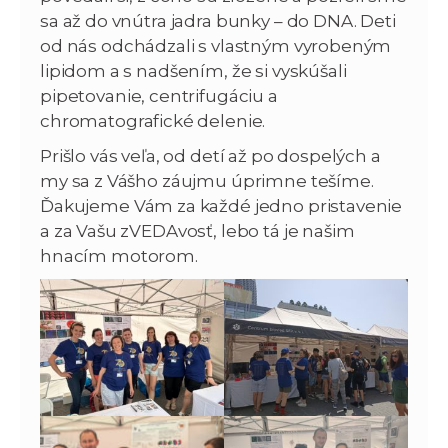
sa až do vnútra jadra bunky – do DNA. Deti
od nás odchádzali s vlastným vyrobeným
lipidom a s nadšením, že si vyskúšali
pipetovanie, centrifugáciu a
chromatografické delenie.
Prišlo vás veľa, od detí až po dospelých a
my sa z Vášho záujmu úprimne tešíme.
Ďakujeme Vám za každé jedno pristavenie
a za Vašu zVEDAvosť, lebo tá je našim
hnacím motorom.