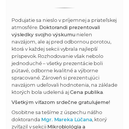
Podujatie sa nieslo v príjemnej a priateľskej
atmosfére.
Doktorandi prezentovali
výsledky svojho výskumu
nielen
navzájom, ale aj pred odbornou porotou,
ktorá v každej sekcii vybrala najlepší
príspevok. Rozhodovanie však nebolo
jednoduché – všetky prezentácie boli
pútavé, odborne kvalitné a výborne
spracované. Zároveň si prezentujúci
navzájom udeľovali hodnotenia, na základe
ktorých bola udelená aj
Cena publika
.
Všetkým víťazom srdečne gratulujeme!
Osobitne sa tešíme z úspechu nášho
doktoranda
Mgr. Mareka Lúčana
, ktorý
zvíťazil v sekcii
Mikrobiológia a