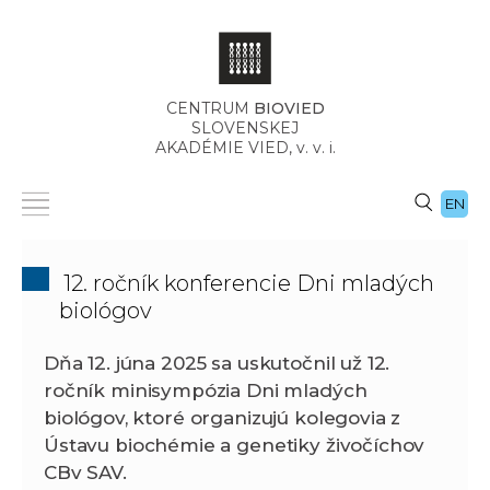
CENTRUM
BIOVIED
SLOVENSKEJ
AKADÉMIE VIED,
v. v. i.
EN
12. ročník konferencie Dni mladých
biológov
Dňa 12. júna 2025 sa uskutočnil už 12.
ročník minisympózia Dni mladých
biológov, ktoré organizujú kolegovia z
Ústavu biochémie a genetiky živočíchov
CBv SAV.