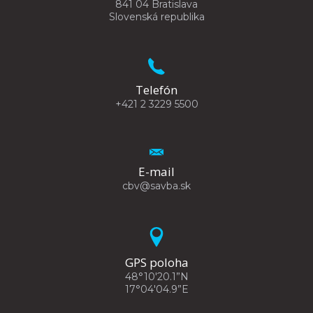
841 04 Bratislava
Slovenská republika
Telefón
+421 2 3229 5500
E-mail
cbv@savba.sk
GPS poloha
48°10'20.1”N
17°04'04.9”E