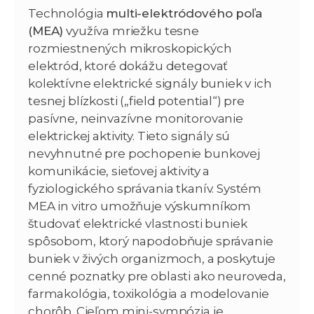
Technológia
multi-elektródového poľa
(MEA)
využíva mriežku tesne
rozmiestnených mikroskopických
elektród, ktoré dokážu detegovať
kolektívne elektrické signály buniek v ich
tesnej blízkosti („field potential“) pre
pasívne, neinvazívne monitorovanie
elektrickej aktivity. Tieto signály sú
nevyhnutné pre pochopenie bunkovej
komunikácie, sieťovej aktivity a
fyziologického správania tkanív. Systém
MEA in vitro umožňuje výskumníkom
študovať elektrické vlastnosti buniek
spôsobom, ktorý napodobňuje správanie
buniek v živých organizmoch, a poskytuje
cenné poznatky pre oblasti ako neuroveda,
farmakológia, toxikológia a modelovanie
chorôb. Cieľom mini-sympózia je