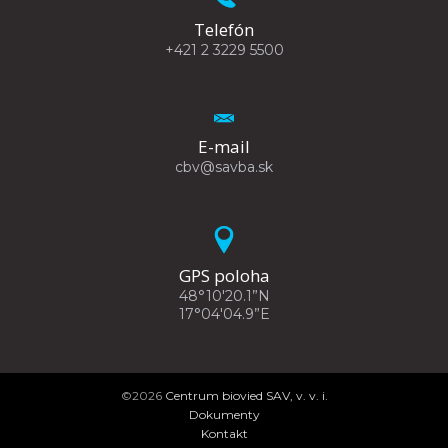
Telefón
+421 2 3229 5500
E-mail
cbv@savba.sk
GPS poloha
48°10'20.1”N
17°04'04.9”E
©2026
Centrum biovied SAV, v. v. i.
Dokumenty
Kontakt