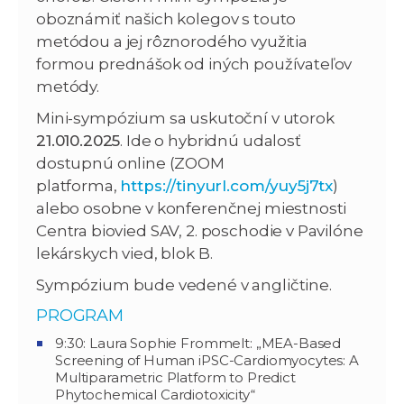
oboznámiť našich kolegov s touto
metódou a jej rôznorodého využitia
formou prednášok od iných používateľov
metódy.
Mini-sympózium sa uskutoční v utorok
21.010.2025
. Ide o hybridnú udalosť
dostupnú online (ZOOM
platforma,
https://tinyurl.com/yuy5j7tx
)
alebo osobne v konferenčnej miestnosti
Centra biovied SAV, 2. poschodie v Pavilóne
lekárskych vied, blok B.
Sympózium bude vedené v angličtine.
PROGRAM
9:30: Laura Sophie Frommelt: „MEA-Based
Screening of Human iPSC-Cardiomyocytes: A
Multiparametric Platform to Predict
Phytochemical Cardiotoxicity“