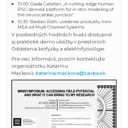
10:00: Giada Catellan: „A cutting-edge human
iPSC-derived platform for in vitro modeling of
the neurocardiac junction“
10:30: Bastian Roth, uvedenie produktu mini-
MEA od Multi Channel Systems.
V poobedných hodinách budú dostupné
aj praktické demo ukážky v priestoroch
Oddelenia biofyziky a elektrofyziológie.
Pre viac informácii, prosím kontaktujte
organizátorku Katarínu
Mackovú:
katarina.mackova@savba.sk
.