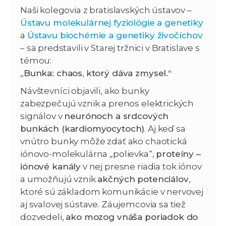
Naši kolegovia z bratislavských ústavov –
Ústavu molekulárnej fyziológie a genetiky
a
Ústavu biochémie a genetiky živočíchov
– sa predstavili v Starej tržnici v Bratislave s
témou:
„Bunka: chaos, ktorý dáva zmysel.“
Návštevníci objavili, ako bunky
zabezpečujú vznik a prenos elektrických
signálov v
neurónoch a srdcových
bunkách (kardiomyocytoch)
. Aj keď sa
vnútro bunky môže zdať ako chaotická
iónovo-molekulárna „polievka“,
proteíny –
iónové kanály
v nej presne riadia tok iónov
a umožňujú vznik
akčných potenciálov
,
ktoré sú základom komunikácie v nervovej
aj svalovej sústave. Záujemcovia sa tiež
dozvedeli,
ako mozog vnáša poriadok do