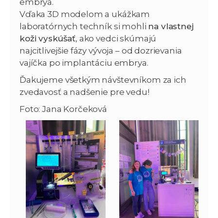
embrya.
Vďaka 3D modelom a ukážkam
laboratórnych techník si mohli
na vlastnej
koži vyskúšať
, ako vedci skúmajú
najcitlivejšie fázy vývoja – od dozrievania
vajíčka po implantáciu embrya.
Ďakujeme všetkým návštevníkom za ich
zvedavosť a nadšenie pre vedu!
Foto: Jana Korčeková