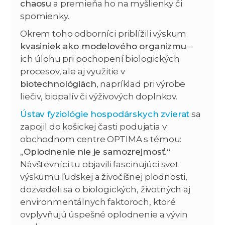
chaosu
a premieňa ho na myšlienky či
spomienky.
Okrem toho odborníci priblížili výskum
kvasiniek ako modelového organizmu
–
ich úlohu pri pochopení biologických
procesov, ale aj využitie v
biotechnológiách
, napríklad pri výrobe
liečiv, biopalív či výživových doplnkov.
Ústav fyziológie hospodárskych zvierat
sa
zapojil do košickej časti podujatia v
obchodnom centre OPTIMA s témou:
„Oplodnenie nie je samozrejmosť.“
Návštevníci tu objavili fascinujúci svet
výskumu ľudskej a živočíšnej plodnosti,
dozvedeli sa o biologických, životných aj
environmentálnych faktoroch, ktoré
ovplyvňujú úspešné oplodnenie a vývin