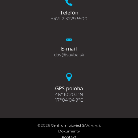
Telefón
+421 2 3229 5500
E-mail
cbv@savba.sk
GPS poloha
48°10'20.1”N
17°04'04.9”E
©2026
Centrum biovied SAV, v. v. i.
Dokumenty
Kontakt