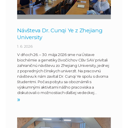
Návšteva Dr. Cunqi Ye z Zhejiang
University
1. 6. 2026
V dňoch 26. – 30. mája 2026 sme na Ústave
biochémie a genetiky živočíchov CBv SAV privítali
zahraničnú návštevu zo Zhejiang University, jednej
z popredných čínskych univerzít. Na pracovnú
návštevu k nám zavítal Dr. Cunqi Ye spolu s dvoma
študentmi. Počas pobytu sa oboznámili s
výskumnými aktivitami nášho pracoviska a
diskutovali o možnostiach ďalšej vedeckej…
»