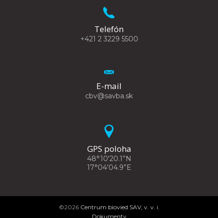
Telefón
+421 2 3229 5500
E-mail
cbv@savba.sk
GPS poloha
48°10'20.1”N
17°04'04.9”E
©2026
Centrum biovied SAV, v. v. i.
Dokumenty