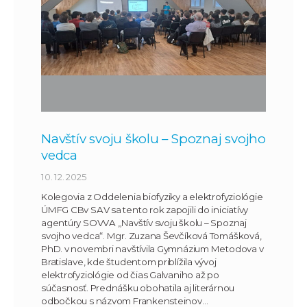
Navštív svoju školu – Spoznaj svojho
vedca
10. 12. 2025
Kolegovia z Oddelenia biofyziky a elektrofyziológie
ÚMFG CBv SAV sa tento rok zapojili do iniciatívy
agentúry SOVVA „Navštív svoju školu – Spoznaj
svojho vedca“. Mgr. Zuzana Ševčíková Tomášková,
PhD. v novembri navštívila Gymnázium Metodova v
Bratislave, kde študentom priblížila vývoj
elektrofyziológie od čias Galvaniho až po
súčasnosť. Prednášku obohatila aj literárnou
odbočkou s názvom Frankensteinov…